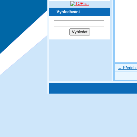
Vyhledávání
← Předcho