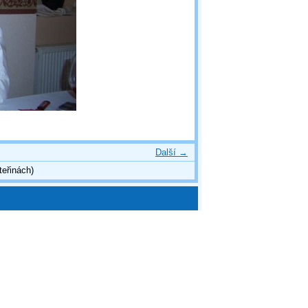
Další →
teřinách)