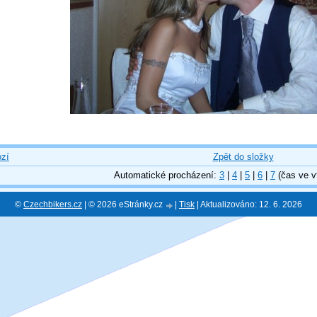
zí
Zpět do složky
Automatické procházení:
3
|
4
|
5
|
6
|
7
(čas ve v
©
Czechbikers.cz
| © 2026 eStránky.cz
|
Tisk
|
Aktualizováno: 12. 6. 2026