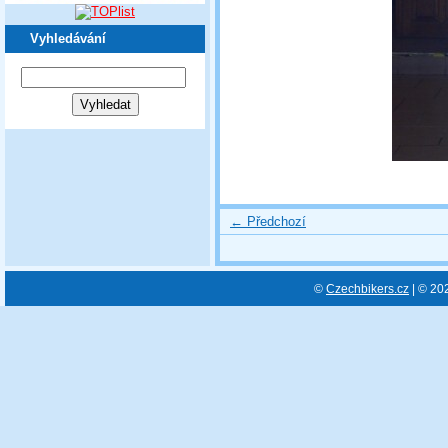
Vyhledávání
← Předchozí
©
Czechbikers.cz
| © 20