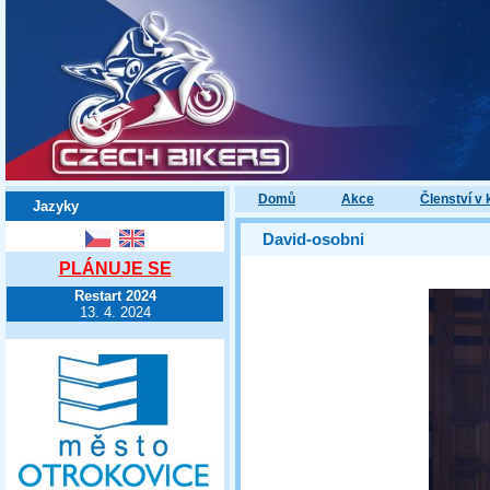
Domů
Akce
Členství v 
Jazyky
David-osobni
PLÁNUJE SE
Restart 2024
13. 4. 2024