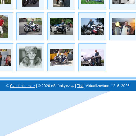
©
Czechbikers.cz
| © 2026 eStránky.cz
|
Tisk
|
Aktualizováno: 12. 6. 2026