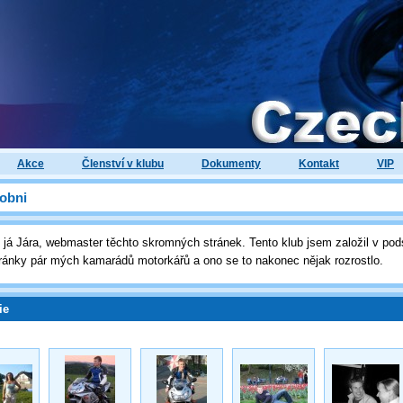
Akce
Členství v klubu
Dokumenty
Kontakt
VIP
obni
 já Jára, webmaster těchto skromných stránek. Tento klub jsem založil v pod
ránky pár mých kamarádů motorkářů a ono se to nakonec nějak rozrostlo.
ie