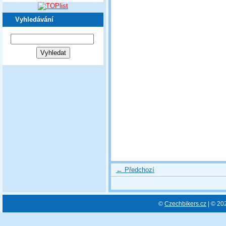
Vyhledávání
← Předchozí
©
Czechbikers.cz
| © 20