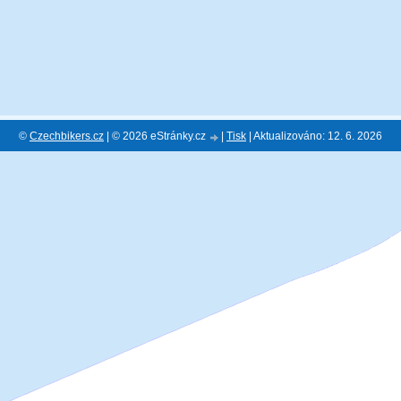
©
Czechbikers.cz
| © 2026 eStránky.cz
|
Tisk
|
Aktualizováno: 12. 6. 2026