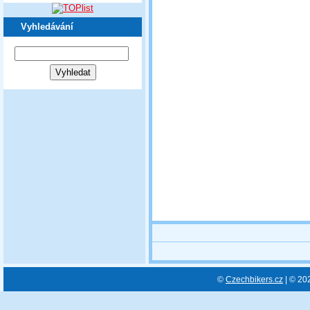
Vyhledávání
©
Czechbikers.cz
| © 20