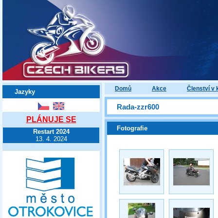
Domů
Akce
Členství v 
Jazyky
Rada-zzr600
PLÁNUJE SE
Fotografie
Restart 2024
13. 4. 2024