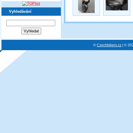
Vyhledávání
©
Czechbikers.cz
| © 20