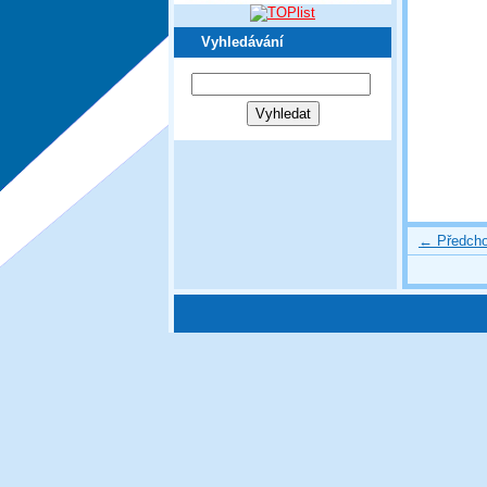
Vyhledávání
← Předcho