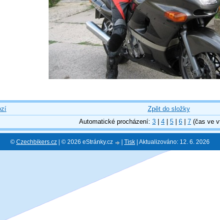
zí
Zpět do složky
Automatické procházení:
3
|
4
|
5
|
6
|
7
(čas ve v
©
Czechbikers.cz
| © 2026 eStránky.cz
|
Tisk
|
Aktualizováno: 12. 6. 2026