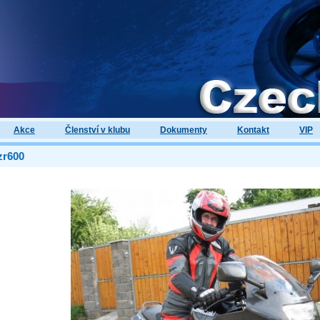
Akce
Členství v klubu
Dokumenty
Kontakt
VIP
zr600