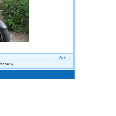
Další →
teřinách)