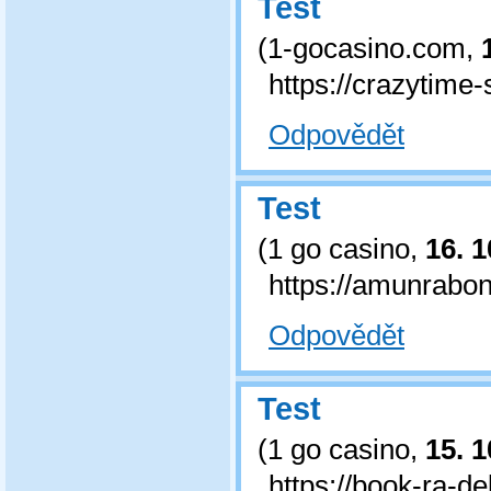
Test
(
1-gocasino.com
,
https://crazytime-
Odpovědět
Test
(
1 go casino
,
16. 1
https://amunrabo
Odpovědět
Test
(
1 go casino
,
15. 1
https://book-ra-d