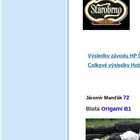
Výsledky závodu HP 
Celkové výsledky Ho
72
Járomír Manďák
Blata
Origami B1