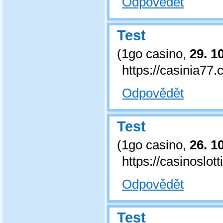
Odpovědět
Test
(
1go casino
,
29. 1
https://casinia77.
Odpovědět
Test
(
1go casino
,
26. 1
https://casinoslott
Odpovědět
Test