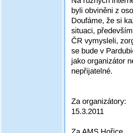
Na různých intern
byli obviněni z os
Doufáme, že si kaž
situaci, předevší
ČR vymysleli, zor
se bude v Pardubi
jako organizátor n
nepřijatelné.
Za organizátory:
15.3.2011
Za AMS Hořice