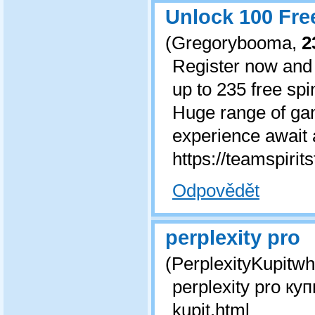
Unlосk 100 Frе
(
Gregorybooma
,
2
Rеgіster now and
up to 235 frее sр
Huge range of gam
experience await 
https://teamspirit
Odpovědět
perplexity pro
(
PerplexityKupitw
perplexity pro куп
kupit.html