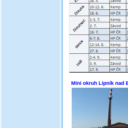
Mini ok
ruh Lipník nad