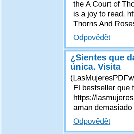
the A Court of Tho
is a joy to read. 
Thorns And Roses
Odpovědět
¿Sientes que d
única. Visita
(
LasMujeresPDFw
El bestseller que 
https://lasmujer
aman demasiado 
Odpovědět