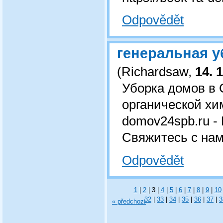
Odpovědět
генеральная у
(
Richardsaw
,
14. 
Уборка домов в 
органической хим
domov24spb.ru -
Свяжитесь с нам
Odpovědět
1
|
2
|
3
|
4
|
5
|
6
|
7
|
8
|
9
|
10
32
|
33
|
34
|
35
|
36
|
37
|
3
« předchozí