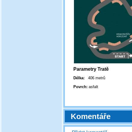
Parametry Tratě
Délka:
406 metrů
Povrch:
asfalt
Komentáře