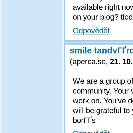
available right no
on your blog? tio
Odpovědět
smile tandvГҐr
(
aperca.se
,
21. 10
We are a group of
community. Your w
work on. You've d
will be grateful 
borГҐs