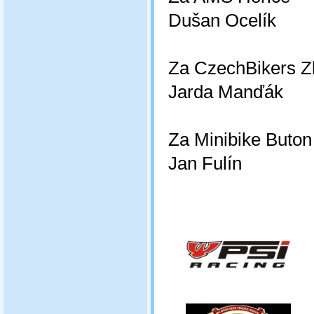
Dušan Ocelík
Za CzechBikers Zl
Jarda Manďák
Za Minibike Buto
Jan Fulín