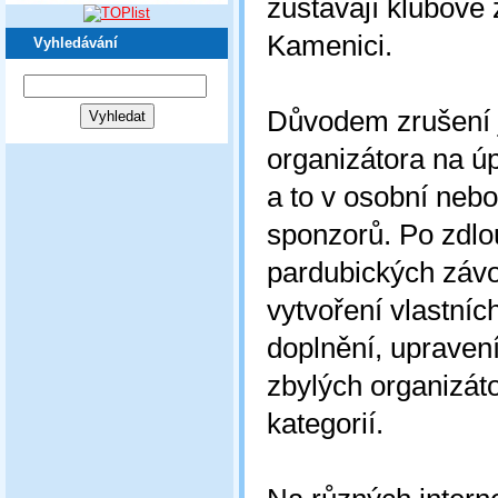
zůstávají klubové
Kamenici.
Vyhledávání
Důvodem zrušení 
organizátora na ú
a to v osobní nebo
sponzorů. Po zdlo
pardubických závo
vytvoření vlastní
doplnění, upraven
zbylých organizát
kategorií.