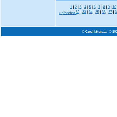
1
|
2
|
3
|
4
|
5
|
6
|
7
|
8
|
9
|
10
32
|
33
|
34
|
35
|
36
|
37
|
3
« předchozí
©
Czechbikers.cz
| © 20