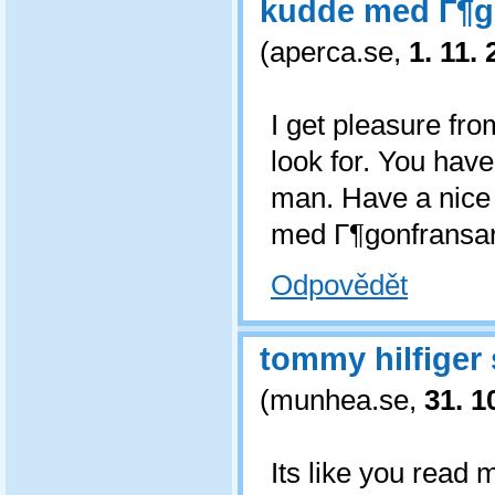
kudde med Г¶g
(
aperca.se
,
1. 11.
I get pleasure fro
look for. You hav
man. Have a nice
med Г¶gonfransa
Odpovědět
tommy hilfiger
(
munhea.se
,
31. 1
Its like you read 