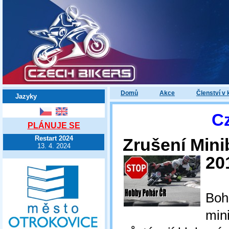
Domů
Akce
Členství v 
Jazyky
C
PLÁNUJE SE
Restart 2024
Zrušení Mini
13. 4. 2024
20
Boh
min