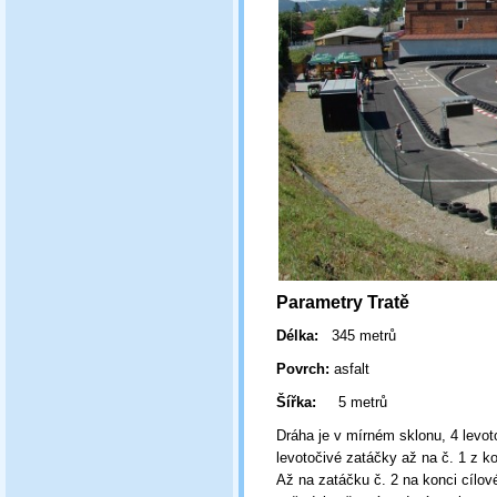
Parametry Tratě
Délka:
345 metrů
Povrch:
asfalt
Šířka:
5 metrů
Dráha je v mírném sklonu, 4 levot
levotočivé zatáčky až na č. 1 z k
Až na zatáčku č. 2 na konci cílov