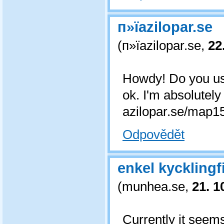
п»їazilopar.se
(
п»їazilopar.se
,
22
Howdy! Do you use 
ok. I'm absolutely
azilopar.se/map15
Odpovědět
enkel kycklingf
(
munhea.se
,
21. 1
Currently it seem