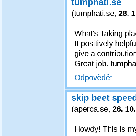
tumphati.se
(
tumphati.se
,
28. 
What's Taking plac
It positively help
give a contributio
Great job. tumpha
Odpovědět
skip beet spee
(
aperca.se
,
26. 10
Howdy! This is my 