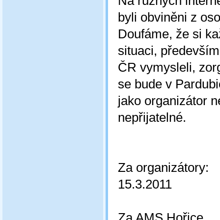
Na různých intern
byli obviněni z os
Doufáme, že si kaž
situaci, předevší
ČR vymysleli, zor
se bude v Pardubi
jako organizátor n
nepřijatelné.
Za organizátory:
15.3.2011
Za AMS Hořice