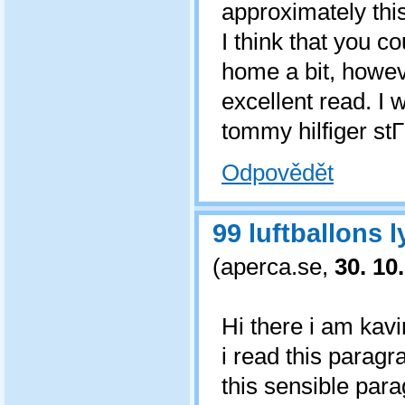
approximately this
I think that you 
home a bit, howeve
excellent read. I
tommy hilfiger stГ
Odpovědět
99 luftballons 
(
aperca.se
,
30. 10
Hi there i am kav
i read this paragr
this sensible par