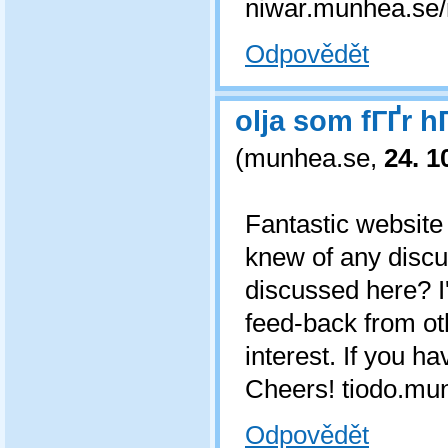
niwar.munhea.se/
Odpovědět
olja som fГҐr h
(
munhea.se
,
24. 1
Fantastic website
knew of any discu
discussed here? I'
feed-back from ot
interest. If you 
Cheers! tiodo.mun
Odpovědět