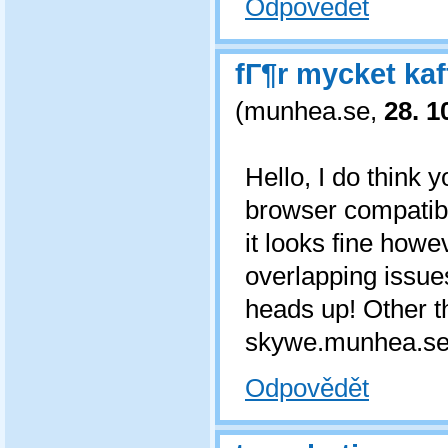
Odpovědět
fГ¶r mycket ka
(
munhea.se
,
28. 1
Hello, I do think 
browser compatibil
it looks fine howe
overlapping issue
heads up! Other th
skywe.munhea.se/
Odpovědět