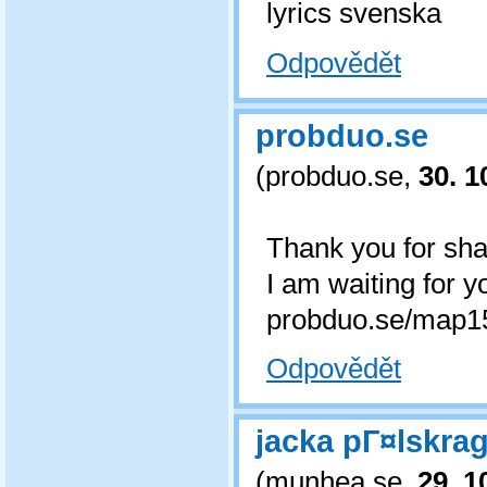
lyrics svenska
Odpovědět
probduo.se
(
probduo.se
,
30. 1
Thank you for shar
I am waiting for y
probduo.se/map15
Odpovědět
jacka pГ¤lskr
(
munhea.se
,
29. 1