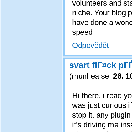
volunteers and st
niche. Your blog 
have done a wonde
speed
Odpovědět
svart flГ¤ck p
(
munhea.se
,
26. 1
Hi there, i read y
was just curious i
stop it, any plugi
it's driving me in