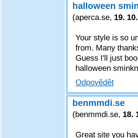
halloween smin
(
aperca.se
,
19. 10
Your style is so u
from. Many thanks
Guess I'll just b
halloween sminkn
Odpovědět
benmmdi.se
(
benmmdi.se
,
18. 
Great site you have