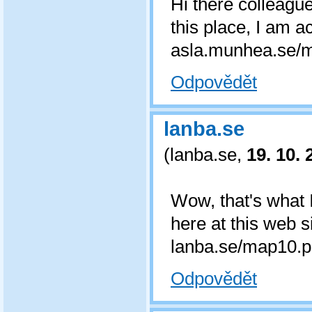
Hi there colleag
this place, I am a
asla.munhea.se/ma
Odpovědět
lanba.se
(
lanba.se
,
19. 10. 
Wow, that's what I
here at this web s
lanba.se/map10.ph
Odpovědět