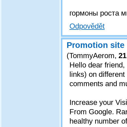
гормоны роста 
Odpovědět
Promotion site
(
TommyAerom
,
21
Hello dear friend, 
links) on differen
comments and muc
Increase your Vis
From Google. Rank
healthy number of