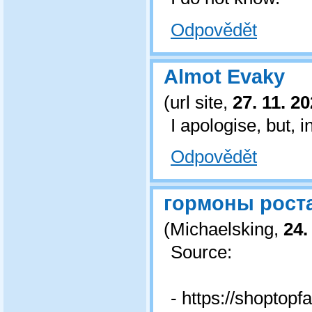
Odpovědět
Almot Evaky
(
url site
,
27. 11. 2
I apologise, but, i
Odpovědět
гормоны рост
(
Michaelsking
,
24.
Source:
- https://shoptopf