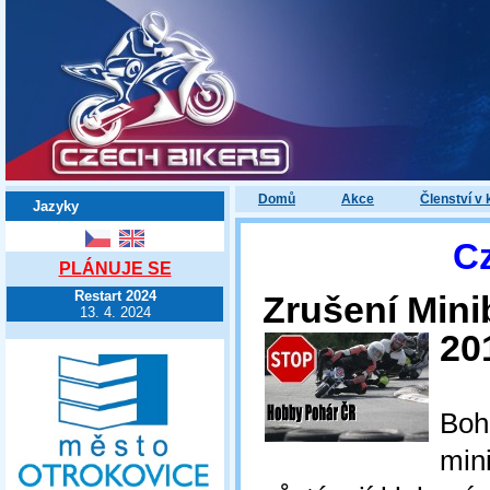
Domů
Akce
Členství v 
Jazyky
C
PLÁNUJE SE
Restart 2024
Zrušení Mini
13. 4. 2024
20
Boh
min