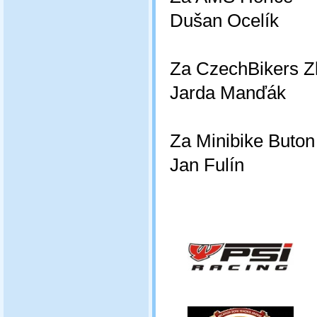
Dušan Ocelík
Za CzechBikers Zl
Jarda Manďák
Za Minibike Buto
Jan Fulín