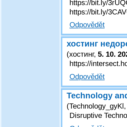
https://bit.ly/3
https://bit.ly/3CA
Odpovědět
хостинг недор
(
хостинг
,
5. 10. 2
https://intersect.
Odpovědět
Technology an
(
Technology_gyKl
Disruptive Techno