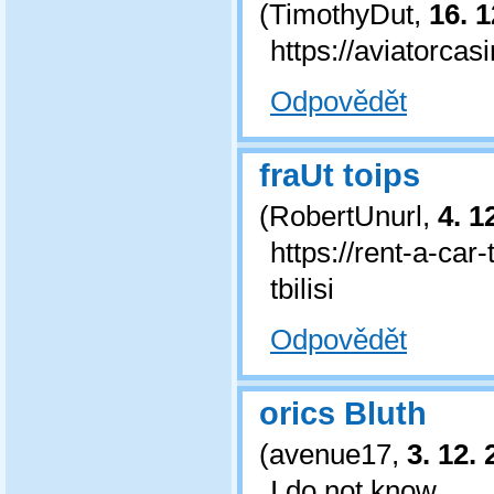
(
TimothyDut
,
16. 1
https://aviatorca
Odpovědět
fraUt toips
(
RobertUnurl
,
4. 1
https://rent-a-car
tbilisi
Odpovědět
orics Bluth
(
avenue17
,
3. 12.
I do not know.