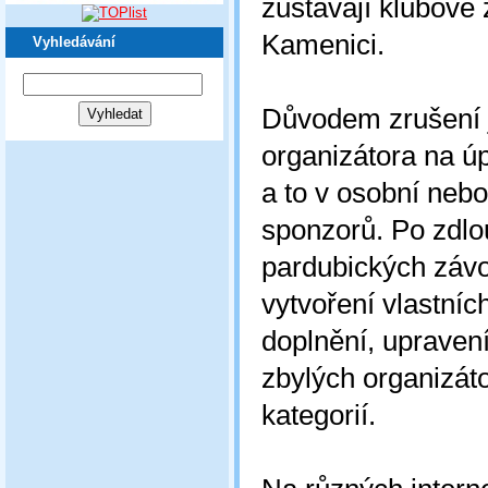
zůstávají klubové
Kamenici.
Vyhledávání
Důvodem zrušení 
organizátora na ú
a to v osobní nebo
sponzorů. Po zdlo
pardubických závo
vytvoření vlastní
doplnění, upraven
zbylých organizát
kategorií.