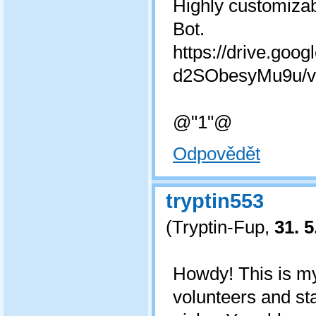
Highly customizab
Bot.
https://drive.goo
d2SObesyMu9u/v
@"1"@
Odpovědět
tryptin553
(
Tryptin-Fup
,
31. 5
Howdy! This is my 
volunteers and sta