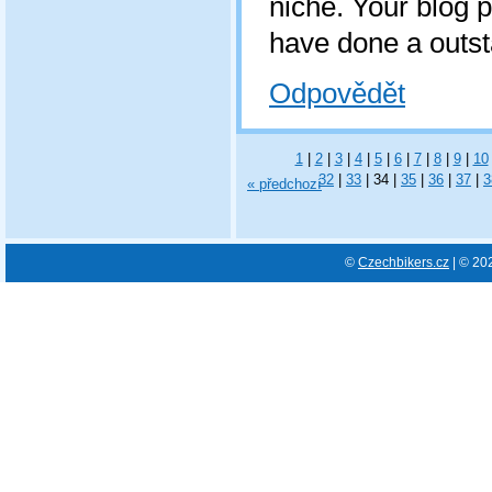
niche. Your blog p
have done a outst
Odpovědět
1
|
2
|
3
|
4
|
5
|
6
|
7
|
8
|
9
|
10
32
|
33
|
34
|
35
|
36
|
37
|
3
« předchozí
©
Czechbikers.cz
| © 20