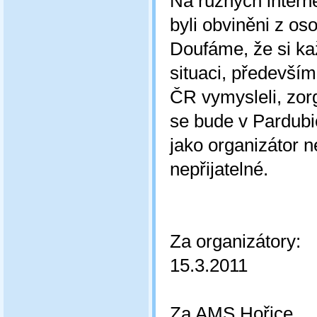
Na různých intern
byli obviněni z os
Doufáme, že si kaž
situaci, předevší
ČR vymysleli, zor
se bude v Pardubi
jako organizátor n
nepřijatelné.
Za organizátory:
15.3.2011
Za AMS Hořice