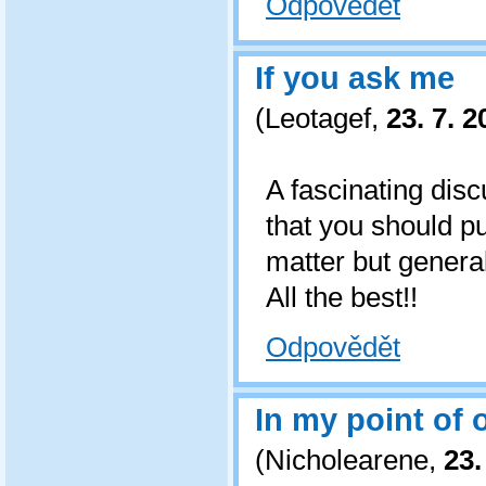
Odpovědět
If you ask me
(
Leotagef
,
23. 7. 2
A fascinating dis
that you should pu
matter but general
All the best!!
Odpovědět
In my point of 
(
Nicholearene
,
23.