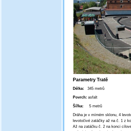
Parametry Tratě
Délka:
345 metrů
Povrch:
asfalt
Šířka:
5 metrů
Dráha je v mírném sklonu, 4 levot
levotočivé zatáčky až na č. 1 z k
Až na zatáčku č. 2 na konci cílov