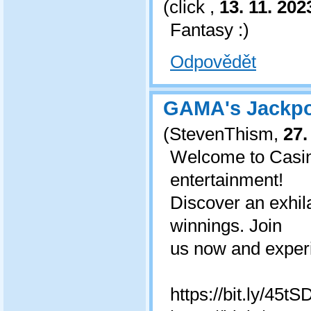
(
click
,
13. 11. 202
Fantasy :)
Odpovědět
GAMA's Jackpo
(
StevenThism
,
27.
Welcome to Casi
entertainment!
Discover an exhil
winnings. Join
us now and experi
https://bit.ly/45